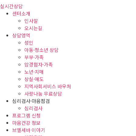
실시간상담
센터소개
인사말
오시는길
상담영역
성인
아동·청소년 상담
부부·가족
암경험자·가족
노년·치매
상실·애도
지역사회서비스 바우처
사랑나눔 무료상담
심리검사·마음점검
심리검사
프로그램 신청
마음건강 정보
브엘세바 이야기