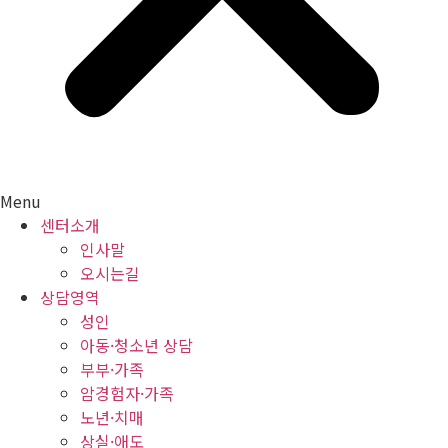
Menu
센터소개
인사말
오시는길
상담영역
성인
아동·청소년 상담
부부·가족
암경험자·가족
노년·치매
상실·애도