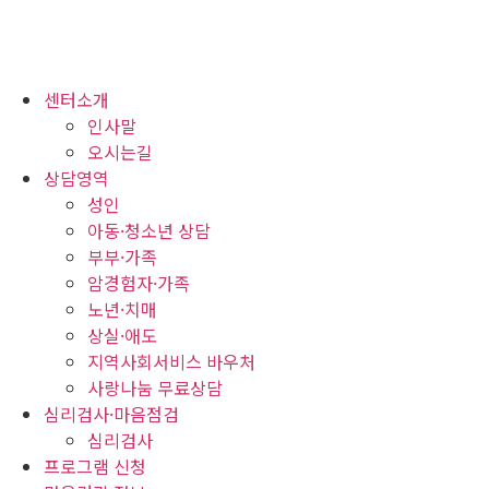
센터소개
인사말
오시는길
상담영역
성인
아동·청소년 상담
부부·가족
암경험자·가족
노년·치매
상실·애도
지역사회서비스 바우처
사랑나눔 무료상담
심리검사·마음점검
심리검사
프로그램 신청