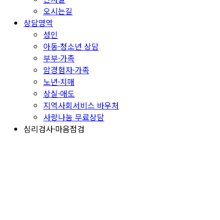
오시는길
상담영역
성인
아동·청소년 상담
부부·가족
암경험자·가족
노년·치매
상실·애도
지역사회서비스 바우처
사랑나눔 무료상담
심리검사·마음점검
심리검사
프로그램 신청
마음건강 정보
브엘세바 이야기
상담후기
언론·센터 소식
함께한 순간